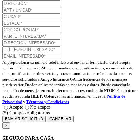
Al proporcionar su número telefónico o al enviar el formulario, usted acepta
recibir notificaciones SMS relacionadas con actualizaciones, recordatorios de
citas, notificaciones de servicio y otras comunicaciones relacionadas con los
servicios solicitados a Amigo Insurance GA. La frecuencia de los mensajes
puede variar. Pueden aplicarse tarifas de mensajes y datos. Puede cancelar la
recepción de mensajes en cualquier momento respondiendo
STOP
. Para obtener
ayuda, responda
HELP
. Obtenga más información en nuestra
Política de
Privacidad
y
Términos y Condiciones
.
Acepto
No acepto
(*) Campos obligatorios
ENVIAR SOLICITUD
CANCELAR
×
SEGURO PARA CASA